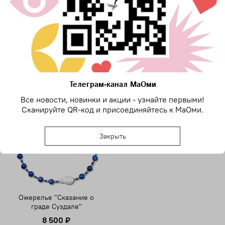
Написать отзыв
Сопутствующие товары
Телеграм-канал МаОми
Предзаказ
Все новости, новинки и акции - узнайте первыми!
Сканируйте QR-код и присоединяйтесь к МаОми.
Закрыть
Ожерелье "Сказание о
граде Суздале"
8 500 ₽