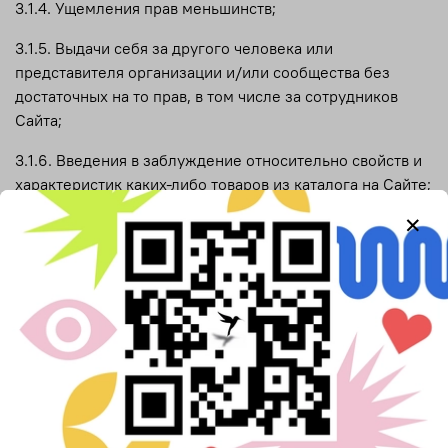
3.1.4. Ущемления прав меньшинств;
3.1.5. Выдачи себя за другого человека или
представителя организации и/или сообщества без
достаточных на то прав, в том числе за сотрудников
Сайта;
3.1.6. Введения в заблуждение относительно свойств и
характеристик каких-либо товаров из каталога на Сайте;
некорректного сравнения товаров, а также
формирования негативного отношения к лицам, (не)
пользующимся определенными товарами, или
осуждения таких лиц;
3.1.7. Загрузки контента, который вы не имеете права
делать доступным по законодательству РФ или
согласно каким-либо контрактным отношениям;
3.1.8. Загрузки контента, который затрагивает и/или
содержит какой-либо патент, торговый знак,