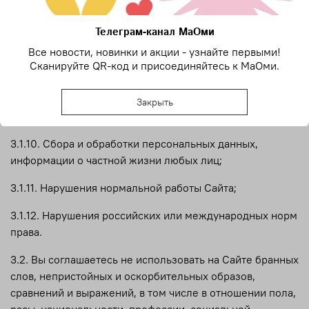
коммерческую тайну, фирменное наименование,
авторские и смежные с ними права, а равно прочие
Телеграм-канал МаОми
права на результаты интеллектуальной деятельности,
Все новости, новинки и акции - узнайте первыми!
принадлежащие или правомерно используемые
Сканируйте QR-код и присоединяйтесь к МаОми.
третьими лицами;
3.1.9. Загрузки не разрешенной специальным образом
Закрыть
рекламной информации и/или спама;
3.1.10. Сбора и обработки персональных данных,
информации о частной жизни любых лиц;
3.1.11. Нарушения нормальной работы Сайта;
3.1.12. Нарушения российских или международных норм
права.
3.2. Вы соглашаетесь не использовать на Сайте бранных
слов, непристойных и оскорбительных образов,
сравнений и выражений, в том числе в отношении пола,
расы, национальности, профессии, социальной