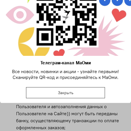
предоставляемый в целях аутентификации
Пользователя и автозаполнения данных о
Пользователе на Сайте)) могут быть
использованы Сайтом в целях продвижения
товаров и услуг, путем осуществления прямых
контактов с Покупателем с помощью каналов
связи;
в целях дополнительной защиты от
мошеннических действий указанные Покупателем
Телеграм-канал МаОми
регистрационные данные (в том числе
персональные данные и данные переданные с
Все новости, новинки и акции - узнайте первыми!
Сканируйте QR-код и присоединяйтесь к МаОми.
использованием сервиса Сбер ID (функционал
ПАО «Сбербанк России» по передаче
персональных данных Пользователя,
Закрыть
предоставляемый в целях аутентификации
Пользователя и автозаполнения данных о
Пользователе на Сайте)) могут быть переданы
банку, осуществляющему транзакции по оплате
оформленных заказов;