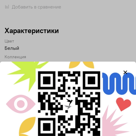
Добавить в сравнение
Характеристики
Цвет
Белый
Коллекция
Вокруг импрессионизма
Описание
Источник вдохновения
— картина Поля Гогена «А, ты
ревнуешь?» (1892).
Тиаре — белый цветок, который кочует по всем
таитянским полотнам Гогена. Он в волосах женщин, на
песке, в композиции — как символ ускользающего рая.