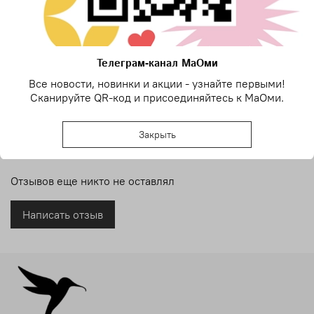
царицы носили драгоценности с сакральным смыслом.
Основной акцент – крупный
зелёный
серпентинит,
символизирующий плодородие Нила.
Телеграм-канал МаОми
С
низу – три жемчужины, словно утренняя роса на
папирусе.
Все новости, новинки и акции - узнайте первыми!
Сканируйте QR-код и присоединяйтесь к МаОми.
Жемчуг в Александрии ценили выше золота – он
Показать полностью
считался «слезами богов».
Три жемчужины
–
символ
Закрыть
трех миров: прошлого, настоящего и будущего.
Отзывы
Состав: серпентинит, жемчуг, латунь, фурнитура
Отзывов еще никто не оставлял
ювелирный сплав.
Написать отзыв