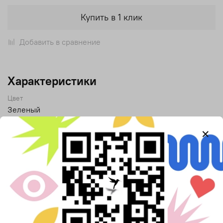
Купить в 1 клик
Добавить в сравнение
Характеристики
Цвет
Зеленый
Коллекция
Древний Египет
Описание
Вдохновение:
Эллинистический период (IV–I вв. до н.э.)
Александрия эпохи Птолемеев – город, где египетские
жрецы соседствовали с греческими философами, а