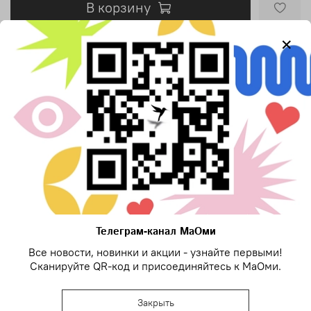
В корзину
Купить в 1 клик
Добавить в сравнение
Характеристики
Длина изделия
46 см
Цвет
Голубой
Телеграм-канал МаОми
Описание
Все новости, новинки и акции - узнайте первыми!
Сканируйте QR-код и присоединяйтесь к МаОми.
Майолика 8 мм, собранная на красный узел. Подвеска с
буквой "М", усыпанной кристаллами.
Закрыть