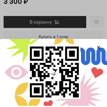
3 300 ₽
В корзину
Купить в 1 клик
Добавить в сравнение
Описание
Яркий браслет из гематита в розовом и голубом
оттенках. Вставки из шпинели разделяют бусины и дают
браслету гибкость.
Оба блестят на солнце так, что невозможно пройти
мимо и остаться равнодушным. Камень природный.