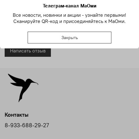
Сборка ручная. Настроение — летнее.
Телеграм-канал МаОми
Все новости, новинки и акции - узнайте первыми!
Отзывы
Сканируйте QR-код и присоединяйтесь к МаОми.
Отзывов еще никто не оставлял
Закрыть
Написать отзыв
Контакты
8-933-688-29-27